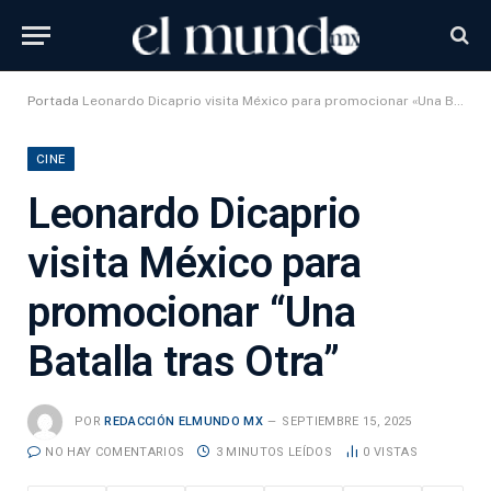
Portada
Leonardo Dicaprio visita México para promocionar «Una Batalla tras Otra»
CINE
Leonardo Dicaprio
visita México para
promocionar “Una
Batalla tras Otra”
POR
REDACCIÓN ELMUNDO MX
SEPTIEMBRE 15, 2025
NO HAY COMENTARIOS
3 MINUTOS LEÍDOS
0
VISTAS