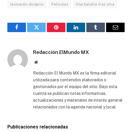
leonardo dicaprio
Películas
Una batalla tras otra
Facebook
Gorjeo
Pinterest
LinkedIn
Tumblr
Correo
electró
Redacción ElMundo MX
Sitio
web
Redacción El Mundo MX es la firma editorial
utilizada para contenidos elaborados o
gestionados por el equipo del sitio. Bajo esta
cuenta se publican notas informativas,
actualizaciones y materiales de interés general
relacionados con la agenda nacional y local.
Publicaciones relacionadas