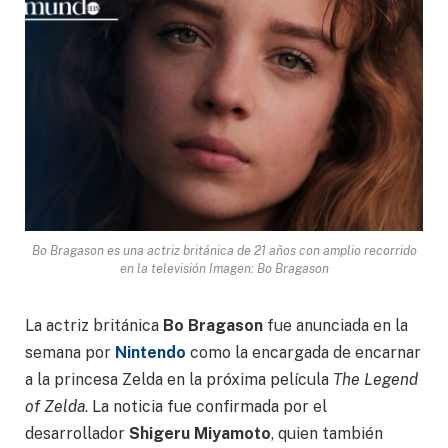
Bo Bragason es una actriz británica de 21 años con amplio recorrido
en la televisión Imagen: Bo Bragason
La actriz británica
Bo Bragason
fue anunciada en la
semana por
Nintendo
como la encargada de encarnar
a la princesa Zelda en la próxima película
The Legend
of Zelda
. La noticia fue confirmada por el
desarrollador
Shigeru Miyamoto
, quien también