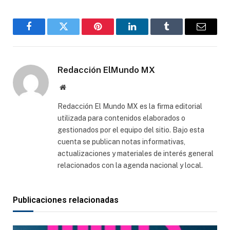
Facebook
Gorjeo
Pinterest
LinkedIn
Tumblr
Correo
electró
Redacción ElMundo MX
Sitio
web
Redacción El Mundo MX es la firma editorial
utilizada para contenidos elaborados o
gestionados por el equipo del sitio. Bajo esta
cuenta se publican notas informativas,
actualizaciones y materiales de interés general
relacionados con la agenda nacional y local.
Publicaciones relacionadas