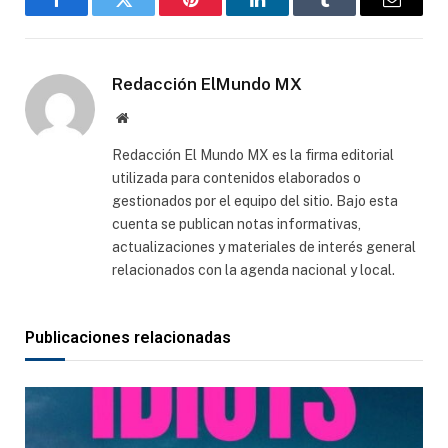
Facebook
Gorjeo
Pinterest
LinkedIn
Tumblr
Correo
electró
Redacción ElMundo MX
Sitio
web
Redacción El Mundo MX es la firma editorial
utilizada para contenidos elaborados o
gestionados por el equipo del sitio. Bajo esta
cuenta se publican notas informativas,
actualizaciones y materiales de interés general
relacionados con la agenda nacional y local.
Publicaciones relacionadas