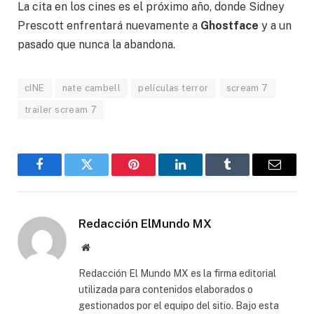
La cita en los cines es el próximo año, donde Sidney
Prescott enfrentará nuevamente a
Ghostface
y a un
pasado que nunca la abandona.
cINE
nate cambell
películas terror
scream 7
trailer scream 7
Facebook
Gorjeo
Pinterest
LinkedIn
Tumblr
Correo
electró
Redacción ElMundo MX
Sitio
web
Redacción El Mundo MX es la firma editorial
utilizada para contenidos elaborados o
gestionados por el equipo del sitio. Bajo esta