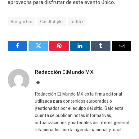
aprovecha para disfrutar de este evento único.
Bridgerton
Candlelight
netflix
Facebook
Gorjeo
Pinterest
LinkedIn
Tumblr
Correo
electró
Redacción ElMundo MX
Sitio
web
Redacción El Mundo MX es la firma editorial
utilizada para contenidos elaborados o
gestionados por el equipo del sitio. Bajo esta
cuenta se publican notas informativas,
actualizaciones y materiales de interés general
relacionados con la agenda nacional y local.