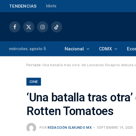
La guerra de los últimos
TENDENCIAS
Facebook
X
Instagram
TikTok
(Twitter)
Nacional
CDMX
Eco
miércoles, agosto 5
Portada
‘Una batalla tras otra’ de Leonardo Dicaprio debut
CINE
‘Una batalla tras otr
Rotten Tomatoes
POR
REDACCIÓN ELMUNDO MX
SEPTIEMBRE 19, 2025