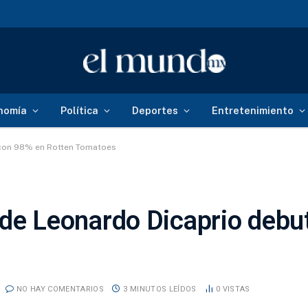
nomía
Política
Deportes
Entretenimiento
a con 98% en Rotten Tomatoes
a’ de Leonardo Dicaprio deb
NO HAY COMENTARIOS
3 MINUTOS LEÍDOS
0
VISTAS