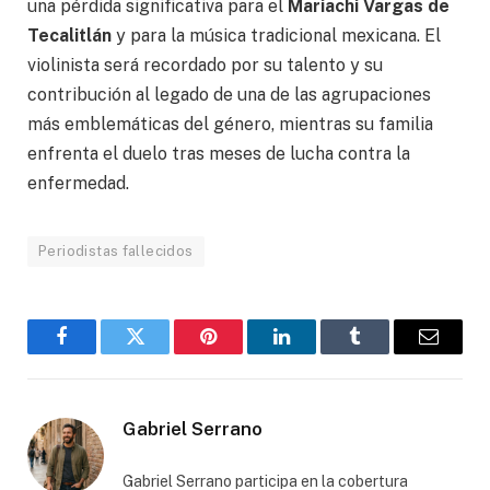
una pérdida significativa para el
Mariachi Vargas de
Tecalitlán
y para la música tradicional mexicana. El
violinista será recordado por su talento y su
contribución al legado de una de las agrupaciones
más emblemáticas del género, mientras su familia
enfrenta el duelo tras meses de lucha contra la
enfermedad.
Periodistas fallecidos
Facebook
Gorjeo
Pinterest
LinkedIn
Tumblr
Correo
electró
Gabriel Serrano
Gabriel Serrano participa en la cobertura