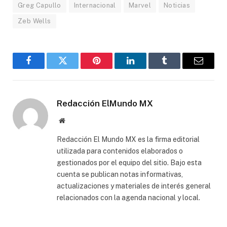
Greg Capullo
Internacional
Marvel
Noticias
Zeb Wells
Facebook
Gorjeo
Pinterest
LinkedIn
Tumblr
Correo
electró
Redacción ElMundo MX
Sitio
web
Redacción El Mundo MX es la firma editorial
utilizada para contenidos elaborados o
gestionados por el equipo del sitio. Bajo esta
cuenta se publican notas informativas,
actualizaciones y materiales de interés general
relacionados con la agenda nacional y local.