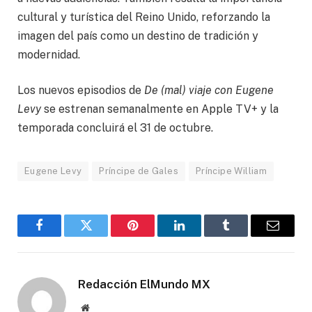
cultural y turística del Reino Unido, reforzando la
imagen del país como un destino de tradición y
modernidad.
Los nuevos episodios de
De (mal) viaje con Eugene
Levy
se estrenan semanalmente en Apple TV+ y la
temporada concluirá el 31 de octubre.
Eugene Levy
Príncipe de Gales
Príncipe William
Facebook
Gorjeo
Pinterest
LinkedIn
Tumblr
Correo
electró
Redacción ElMundo MX
Sitio