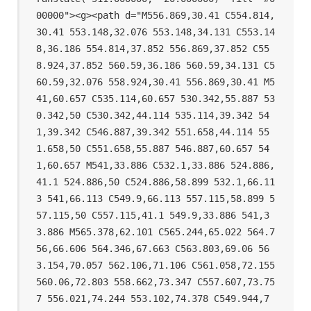
00000"><g><path d="M556.869,30.41 C554.814,
30.41 553.148,32.076 553.148,34.131 C553.14
8,36.186 554.814,37.852 556.869,37.852 C55
8.924,37.852 560.59,36.186 560.59,34.131 C5
60.59,32.076 558.924,30.41 556.869,30.41 M5
41,60.657 C535.114,60.657 530.342,55.887 53
0.342,50 C530.342,44.114 535.114,39.342 54
1,39.342 C546.887,39.342 551.658,44.114 55
1.658,50 C551.658,55.887 546.887,60.657 54
1,60.657 M541,33.886 C532.1,33.886 524.886,
41.1 524.886,50 C524.886,58.899 532.1,66.11
3 541,66.113 C549.9,66.113 557.115,58.899 5
57.115,50 C557.115,41.1 549.9,33.886 541,3
3.886 M565.378,62.101 C565.244,65.022 564.7
56,66.606 564.346,67.663 C563.803,69.06 56
3.154,70.057 562.106,71.106 C561.058,72.155 
560.06,72.803 558.662,73.347 C557.607,73.75
7 556.021,74.244 553.102,74.378 C549.944,7