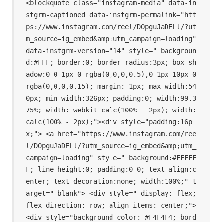
<blockquote class="instagram-media" data-in
stgrm-captioned data-instgrm-permalink="htt
ps://www.instagram.com/reel/DOpguJaDELl/?ut
m_source=ig_embed&amp;utm_campaign=loading" 
data-instgrm-version="14" style=" backgroun
d:#FFF; border:0; border-radius:3px; box-sh
adow:0 0 1px 0 rgba(0,0,0,0.5),0 1px 10px 0 
rgba(0,0,0,0.15); margin: 1px; max-width:54
0px; min-width:326px; padding:0; width:99.3
75%; width:-webkit-calc(100% - 2px); width:
calc(100% - 2px);"><div style="padding:16p
x;"> <a href="https://www.instagram.com/ree
l/DOpguJaDELl/?utm_source=ig_embed&amp;utm_
campaign=loading" style=" background:#FFFFF
F; line-height:0; padding:0 0; text-align:c
enter; text-decoration:none; width:100%;" t
arget="_blank"> <div style=" display: flex; 
flex-direction: row; align-items: center;"> 
<div style="background-color: #F4F4F4; bord