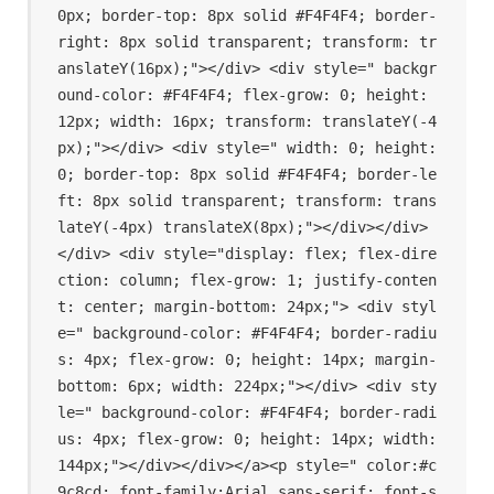
0px; border-top: 8px solid #F4F4F4; border-
right: 8px solid transparent; transform: tr
anslateY(16px);"></div> <div style=" backgr
ound-color: #F4F4F4; flex-grow: 0; height: 
12px; width: 16px; transform: translateY(-4
px);"></div> <div style=" width: 0; height: 
0; border-top: 8px solid #F4F4F4; border-le
ft: 8px solid transparent; transform: trans
lateY(-4px) translateX(8px);"></div></div>
</div> <div style="display: flex; flex-dire
ction: column; flex-grow: 1; justify-conten
t: center; margin-bottom: 24px;"> <div styl
e=" background-color: #F4F4F4; border-radiu
s: 4px; flex-grow: 0; height: 14px; margin-
bottom: 6px; width: 224px;"></div> <div sty
le=" background-color: #F4F4F4; border-radi
us: 4px; flex-grow: 0; height: 14px; width: 
144px;"></div></div></a><p style=" color:#c
9c8cd; font-family:Arial,sans-serif; font-s