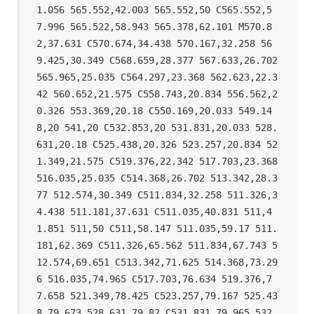
1.056 565.552,42.003 565.552,50 C565.552,5
7.996 565.522,58.943 565.378,62.101 M570.8
2,37.631 C570.674,34.438 570.167,32.258 56
9.425,30.349 C568.659,28.377 567.633,26.702 
565.965,25.035 C564.297,23.368 562.623,22.3
42 560.652,21.575 C558.743,20.834 556.562,2
0.326 553.369,20.18 C550.169,20.033 549.14
8,20 541,20 C532.853,20 531.831,20.033 528.
631,20.18 C525.438,20.326 523.257,20.834 52
1.349,21.575 C519.376,22.342 517.703,23.368 
516.035,25.035 C514.368,26.702 513.342,28.3
77 512.574,30.349 C511.834,32.258 511.326,3
4.438 511.181,37.631 C511.035,40.831 511,4
1.851 511,50 C511,58.147 511.035,59.17 511.
181,62.369 C511.326,65.562 511.834,67.743 5
12.574,69.651 C513.342,71.625 514.368,73.29
6 516.035,74.965 C517.703,76.634 519.376,7
7.658 521.349,78.425 C523.257,79.167 525.43
8,79.673 528.631,79.82 C531.831,79.965 532.