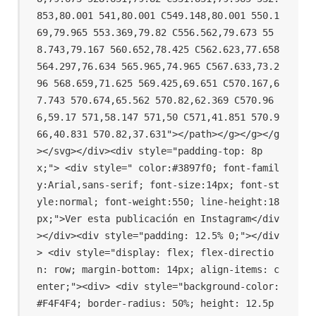
853,80.001 541,80.001 C549.148,80.001 550.1
69,79.965 553.369,79.82 C556.562,79.673 55
8.743,79.167 560.652,78.425 C562.623,77.658 
564.297,76.634 565.965,74.965 C567.633,73.2
96 568.659,71.625 569.425,69.651 C570.167,6
7.743 570.674,65.562 570.82,62.369 C570.96
6,59.17 571,58.147 571,50 C571,41.851 570.9
66,40.831 570.82,37.631"></path></g></g></g
></svg></div><div style="padding-top: 8p
x;"> <div style=" color:#3897f0; font-famil
y:Arial,sans-serif; font-size:14px; font-st
yle:normal; font-weight:550; line-height:18
px;">Ver esta publicación en Instagram</div
></div><div style="padding: 12.5% 0;"></div
> <div style="display: flex; flex-directio
n: row; margin-bottom: 14px; align-items: c
enter;"><div> <div style="background-color: 
#F4F4F4; border-radius: 50%; height: 12.5p