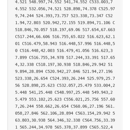
4.521 548.997,74.552 541,74.552 C533.003,7
4.552 532.056,74.521 528.898,74.378 C525.97
9,74.244 524.393,73.757 523.338,73.347 C52
1.94,72.803 520.942,72.155 519.894,71.106 C
518.846,70.057 518.197,69.06 517.654,67.663 
C517.244,66.606 516.755,65.022 516.623,62.1
01 C516.479,58.943 516.448,57.996 516.448,5
0 C516.448,42.003 516.479,41.056 516.623,3
7.899 C516.755,34.978 517.244,33.391 517.65
4,32.338 C518.197,30.938 518.846,29.942 51
9.894,28.894 C520.942,27.846 521.94,27.196 
523.338,26.654 C524.393,26.244 525.979,25.7
56 528.898,25.623 C532.057,25.479 533.004,2
5.448 541,25.448 C548.997,25.448 549.943,2
5.479 553.102,25.623 C556.021,25.756 557.60
7,26.244 558.662,26.654 C560.06,27.196 561.
058,27.846 562.106,28.894 C563.154,29.942 5
63.803,30.938 564.346,32.338 C564.756,33.39
1 565.244,34.978 565.378,37.899 C565.522,4