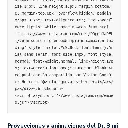
ize:14px; line-height:17px; margin-bottom:
0; margin-top:8px; overflow:hidden; paddin
g:8px 0 7px; text-align:center; text-overfl
ow:ellipsis; white-space:nowrap;"><a href
="https://www.instagram.com/reel/DOpguJaDEL
l/?utm_source=ig_embed&amp;utm_campaign=loa
ding" style=" color:#c9c8cd; font-family:Ar
ial,sans-serif; font-size:14px; font-style:
normal; font-weight:normal; line-height:17p
x; text-decoration:none;" target="_blank">U
na publicación compartida por Víctor Gonzál
ez Herrera (@victor.gonzalez.herrera)</a></
p></div></blockquote>

<script async src="//www.instagram.com/embe
d.js"></script>
Proyecciones y animaciones del Dr. Simi