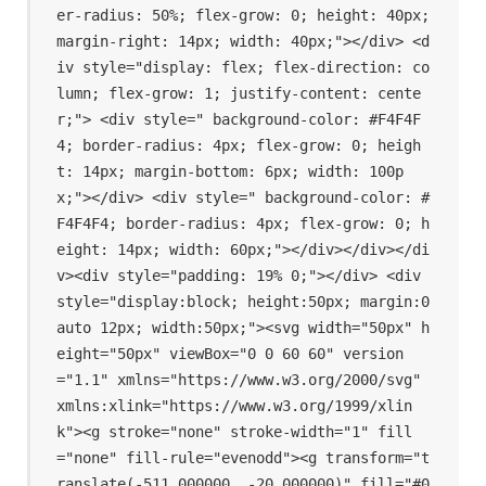
er-radius: 50%; flex-grow: 0; height: 40px; 
margin-right: 14px; width: 40px;"></div> <d
iv style="display: flex; flex-direction: co
lumn; flex-grow: 1; justify-content: cente
r;"> <div style=" background-color: #F4F4F
4; border-radius: 4px; flex-grow: 0; heigh
t: 14px; margin-bottom: 6px; width: 100p
x;"></div> <div style=" background-color: #
F4F4F4; border-radius: 4px; flex-grow: 0; h
eight: 14px; width: 60px;"></div></div></di
v><div style="padding: 19% 0;"></div> <div 
style="display:block; height:50px; margin:0 
auto 12px; width:50px;"><svg width="50px" h
eight="50px" viewBox="0 0 60 60" version
="1.1" xmlns="https://www.w3.org/2000/svg" 
xmlns:xlink="https://www.w3.org/1999/xlin
k"><g stroke="none" stroke-width="1" fill
="none" fill-rule="evenodd"><g transform="t
ranslate(-511.000000, -20.000000)" fill="#0