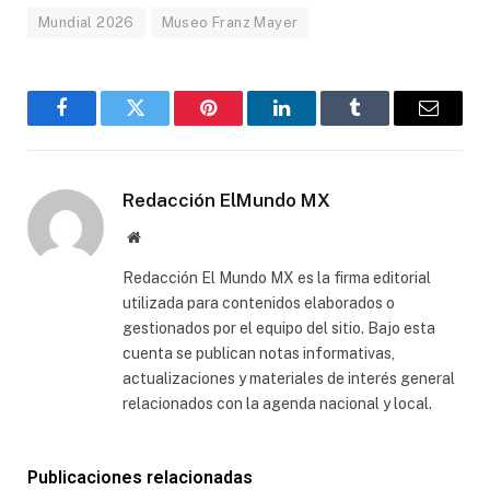
Mundial 2026
Museo Franz Mayer
Facebook
Gorjeo
Pinterest
LinkedIn
Tumblr
Correo
electró
Redacción ElMundo MX
Sitio
web
Redacción El Mundo MX es la firma editorial
utilizada para contenidos elaborados o
gestionados por el equipo del sitio. Bajo esta
cuenta se publican notas informativas,
actualizaciones y materiales de interés general
relacionados con la agenda nacional y local.
Publicaciones relacionadas