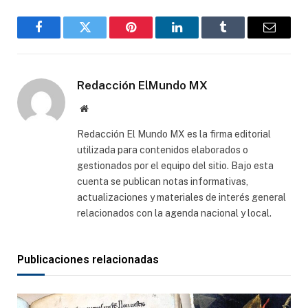
Facebook
Gorjeo
Pinterest
LinkedIn
Tumblr
Correo
electró
Redacción ElMundo MX
Sitio
web
Redacción El Mundo MX es la firma editorial
utilizada para contenidos elaborados o
gestionados por el equipo del sitio. Bajo esta
cuenta se publican notas informativas,
actualizaciones y materiales de interés general
relacionados con la agenda nacional y local.
Publicaciones relacionadas