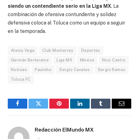
siendo un contendiente serio en la Liga MX
. La
combinación de ofensiva contundente y solidez
defensiva coloca al Toluca como un equipo a seguir
en la temporada.
Alexis Vega
Club Monterrey
Deportes
Germán Berterame
Liga MX
México
Nico Castro
Noticias
Paulinho
Sergio Canales
Sergio Ramos
Toluca FC
Facebook
Gorjeo
Pinterest
LinkedIn
Tumblr
Correo
electró
Redacción ElMundo MX