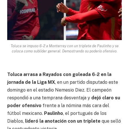
Toluca se impuso 6-2 a Monterrey con un triplete de Paulinho y se
coloca como sublíder general. Demostrando su poderío ofensivo.
Toluca arrasa a Rayados con goleada 6-2 en la
jornada de la Liga MX
, en un partido disputado este
domingo en el estadio Nemesio Diez. El campeón
respondió a una temprana desventaja y
dejó claro su
poder ofensivo
frente a la nómina más cara del
fútbol mexicano.
Paulinho
, el portugués de los
Diablos,
lideró la anotación con un triplete
que selló
la contundente victoria.