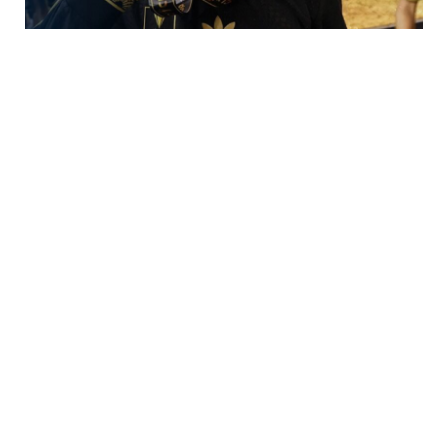
Foto: Facebook Selección Nacional de México
La
Selección Mexicana de Futbol
dio un paso
importante en su camino hacia el
Mundial 2026
. Tras
consagrarse campeona de la
Copa Oro 2025
, el
equipo dirigido por
Javier Aguirre
escaló
cuatro
posiciones
en el más reciente
Ranking FIFA
,
alcanzando el
puesto 13
a nivel mundial con
1,689.73
puntos
.
Este avance no solo representa un logro estadístico,
sino también un reflejo del
progreso deportivo
del