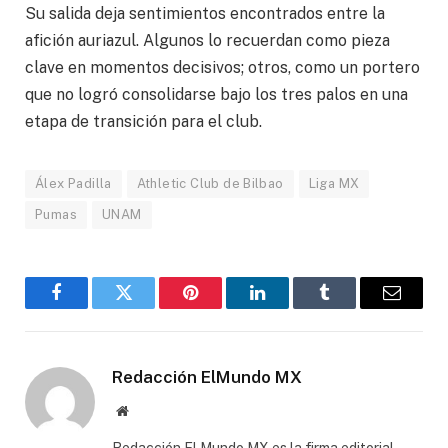
Su salida deja sentimientos encontrados entre la
afición auriazul. Algunos lo recuerdan como pieza
clave en momentos decisivos; otros, como un portero
que no logró consolidarse bajo los tres palos en una
etapa de transición para el club.
Álex Padilla
Athletic Club de Bilbao
Liga MX
Pumas
UNAM
Facebook
Gorjeo
Pinterest
LinkedIn
Tumblr
Correo
electró
Redacción ElMundo MX
Sitio
web