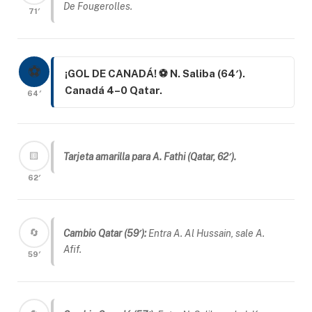
De Fougerolles.
71′
⚽
¡GOL DE CANADÁ! ⚽ N. Saliba (64′).
Canadá 4–0 Qatar.
64′
🟨
Tarjeta amarilla para A. Fathi (Qatar, 62′).
62′
🔄
Cambio Qatar (59′):
Entra A. Al Hussain, sale A.
Afif.
59′