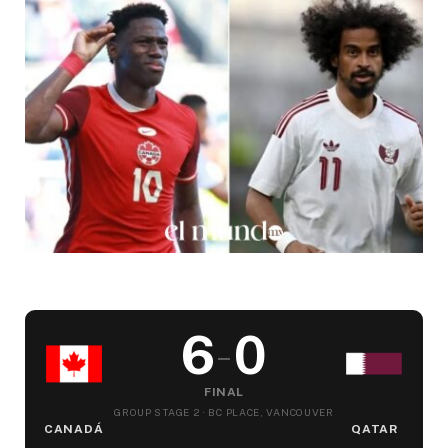
6
0
–
FINAL
GROUP STAGE 2 · BC PLACE, VANCOUVER
CANADÁ
QATAR