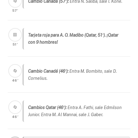
🔄
Cambio Canadá (57′):
Entra N. Saliba, sale I. Kone.
57′
🟥
Tarjeta roja para A. O. Madibo (Qatar, 51′). ¡Qatar
con 9 hombres!
51′
🔄
Cambio Canadá (46′):
Entra M. Bombito, sale D.
Cornelius.
46′
🔄
Cambios Qatar (46′):
Entra A. Fathi, sale Edmilson
Junior. Entra M. Al Mannai, sale J. Gaber.
46′