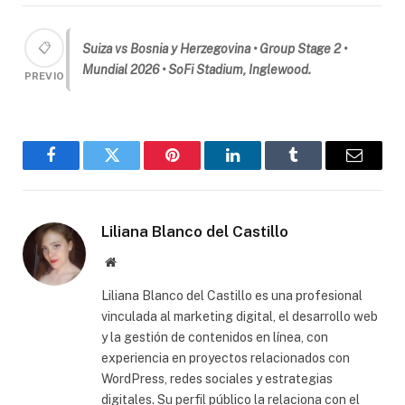
📋
Suiza vs Bosnia y Herzegovina • Group Stage 2 •
Mundial 2026 • SoFi Stadium, Inglewood.
PREVIO
Facebook
Gorjeo
Pinterest
LinkedIn
Tumblr
Correo
electró
Liliana Blanco del Castillo
Sitio
web
Liliana Blanco del Castillo es una profesional
vinculada al marketing digital, el desarrollo web
y la gestión de contenidos en línea, con
experiencia en proyectos relacionados con
WordPress, redes sociales y estrategias
digitales. Su perfil público la relaciona con el