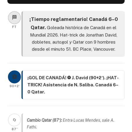
🏁
¡Tiempo reglamentario! Canadá 6–0
Qatar.
FT
Goleada histórica de Canadá en el
Mundial 2026. Hat-trick de Jonathan David,
dobletes, autogol y Qatar con 9 hombres
desde el minuto 51. BC Place, Vancouver.
⚽
¡GOL DE CANADÁ! ⚽ J. David (90+2′). ¡HAT-
TRICK! Asistencia de N. Saliba. Canadá 6–
90+2′
0 Qatar.
🔄
Cambio Qatar (87′):
Entra Lucas Mendes, sale A.
Fathi.
87′