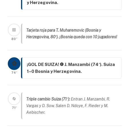
y Herzegovina.
🟥
Tarjeta roja para T. Muharemovic (Bosnia y
Herzegovina, 80′). ¡Bosnia queda con 10 jugadores!
80′
⚽
¡GOL DE SUIZA! ⚽ J. Manzambi (74′). Suiza
1–0 Bosnia y Herzegovina.
74′
🔄
Triple cambio Suiza (71′):
Entran J. Manzambi, R.
Vargas y D. Sow. Salen D. Ndoye, F. Rieder y M.
71′
Aebischer.