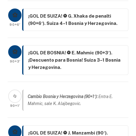
⚽
¡GOL DE SUIZA! ⚽ G. Xhaka de penalti
(90+6′). Suiza 4–1 Bosnia y Herzegovina.
90+6′
⚽
¡GOL DE BOSNIA! ⚽ E. Mahmic (90+3′).
¡Descuento para Bosnia! Suiza 3–1 Bosnia
90+3′
y Herzegovina.
🔄
Cambio Bosnia y Herzegovina (90+1′):
Entra E.
Mahmic, sale K. Alajbegovic.
90+1′
⚽
¡GOL DE SUIZA! ⚽ J. Manzambi (90′).