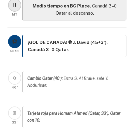
⏸️
Medio tiempo en BC Place.
Canadá 3–0
Qatar al descanso.
MT
⚽
¡GOL DE CANADÁ! ⚽ J. David (45+3′).
Canadá 3–0 Qatar.
45+3′
🔄
Cambio Qatar (40′):
Entra S. Al Brake, sale Y.
Abdurisag.
40′
🟥
Tarjeta roja para Homam Ahmed (Qatar, 33′). Qatar
con 10.
33′