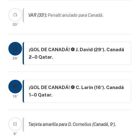
📺
VAR (33′):
Penalti anulado para Canadá.
33′
⚽
¡GOL DE CANADÁ! ⚽ J. David (29′). Canadá
2–0 Qatar.
29′
⚽
¡GOL DE CANADÁ! ⚽ C. Larin (16′). Canadá
1–0 Qatar.
16′
🟨
Tarjeta amarilla para D. Cornelius (Canadá, 9′).
9′