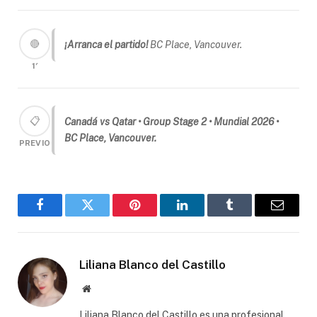
🔴
¡Arranca el partido!
BC Place, Vancouver.
1′
📋
Canadá vs Qatar • Group Stage 2 • Mundial 2026 •
BC Place, Vancouver.
PREVIO
Facebook
Gorjeo
Pinterest
LinkedIn
Tumblr
Correo
electró
Liliana Blanco del Castillo
Sitio
web
Liliana Blanco del Castillo es una profesional