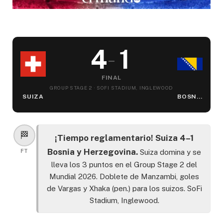
4
1
–
FINAL
GROUP STAGE 2 · SOFI STADIUM, INGLEWOOD
SUIZA
BOSNIA Y HERZEGOVINA
🏁
¡Tiempo reglamentario! Suiza 4–1
Bosnia y Herzegovina.
FT
Suiza domina y se
lleva los 3 puntos en el Group Stage 2 del
Mundial 2026. Doblete de Manzambi, goles
de Vargas y Xhaka (pen.) para los suizos. SoFi
Stadium, Inglewood.