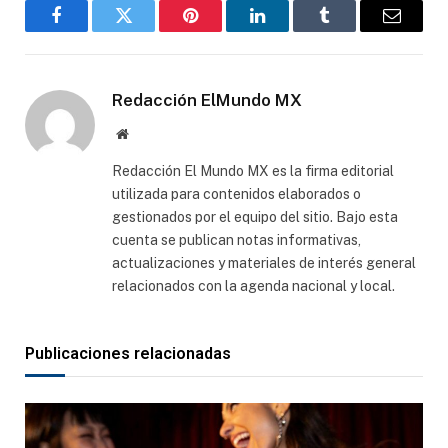
Facebook
Gorjeo
Pinterest
LinkedIn
Tumblr
Correo
electró
Redacción ElMundo MX
Sitio
web
Redacción El Mundo MX es la firma editorial
utilizada para contenidos elaborados o
gestionados por el equipo del sitio. Bajo esta
cuenta se publican notas informativas,
actualizaciones y materiales de interés general
relacionados con la agenda nacional y local.
Publicaciones relacionadas