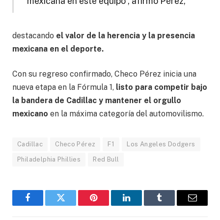
mexicana en este equipo”, afirmó Pérez,
destacando
el valor de la herencia y la presencia
mexicana en el deporte.
Con su regreso confirmado, Checo Pérez inicia una
nueva etapa en la Fórmula 1,
listo para competir bajo
la bandera de Cadillac y mantener el orgullo
mexicano
en la máxima categoría del automovilismo.
Cadillac
Checo Pérez
F1
Los Angeles Dodgers
Philadelphia Phillies
Red Bull
Facebook
Gorjeo
Pinterest
LinkedIn
Tumblr
Correo