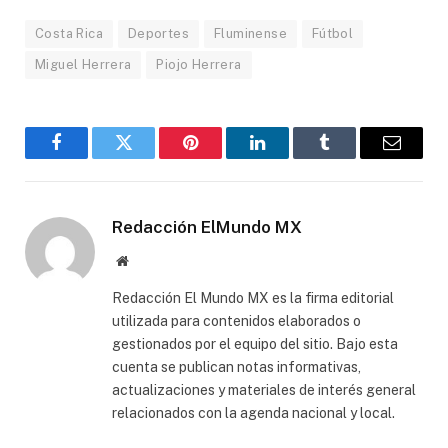
Costa Rica
Deportes
Fluminense
Fútbol
Miguel Herrera
Piojo Herrera
Facebook
Gorjeo
Pinterest
LinkedIn
Tumblr
Correo
electró
Redacción ElMundo MX
Sitio
web
Redacción El Mundo MX es la firma editorial
utilizada para contenidos elaborados o
gestionados por el equipo del sitio. Bajo esta
cuenta se publican notas informativas,
actualizaciones y materiales de interés general
relacionados con la agenda nacional y local.