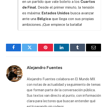
en un partido que vale boleto a los
Cuartos
de Final
. Desde el primer minuto, la tensión
es máxima:
Estados Unidos
busca avanzar
ante una
Bélgica
que llega con sus propias
ambiciones. ¡Que empiece la batalla!
Facebook
Gorjeo
Pinterest
LinkedIn
Tumblr
Correo
electró
Alejandro Fuentes
Alejandro Fuentes colabora en El Mundo MX
con notas de actualidad y seguimiento de temas
que forman parte de la conversación pública.
Sus textos van directo al punto, con información
clara para lectores que buscan entender qué
está pasando sin rodeos.