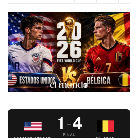
1
4
–
FINAL