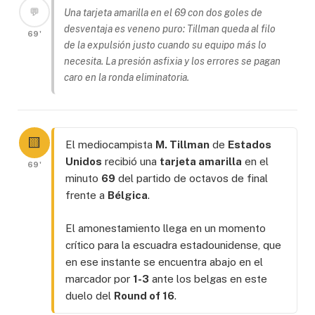
💬
Una tarjeta amarilla en el 69 con dos goles de
desventaja es veneno puro: Tillman queda al filo
69'
de la expulsión justo cuando su equipo más lo
necesita. La presión asfixia y los errores se pagan
caro en la ronda eliminatoria.
🟨
El mediocampista
M. Tillman
de
Estados
Unidos
recibió una
tarjeta amarilla
en el
69'
minuto
69
del partido de octavos de final
frente a
Bélgica
.
El amonestamiento llega en un momento
crítico para la escuadra estadounidense, que
en ese instante se encuentra abajo en el
marcador por
1-3
ante los belgas en este
duelo del
Round of 16
.