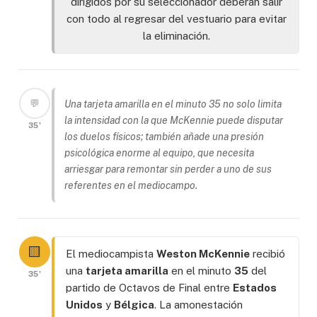
dirigidos por su seleccionador deberán salir
con todo al regresar del vestuario para evitar
la eliminación.
💬
Una tarjeta amarilla en el minuto 35 no solo limita
la intensidad con la que McKennie puede disputar
35'
los duelos físicos; también añade una presión
psicológica enorme al equipo, que necesita
arriesgar para remontar sin perder a uno de sus
referentes en el mediocampo.
🟨
El mediocampista
Weston McKennie
recibió
una
tarjeta amarilla
en el minuto
35
del
35'
partido de Octavos de Final entre
Estados
Unidos
y
Bélgica
. La amonestación