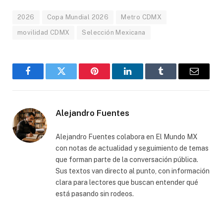
2026
Copa Mundial 2026
Metro CDMX
movilidad CDMX
Selección Mexicana
Facebook
Gorjeo
Pinterest
LinkedIn
Tumblr
Correo
electró
Alejandro Fuentes
Alejandro Fuentes colabora en El Mundo MX
con notas de actualidad y seguimiento de temas
que forman parte de la conversación pública.
Sus textos van directo al punto, con información
clara para lectores que buscan entender qué
está pasando sin rodeos.