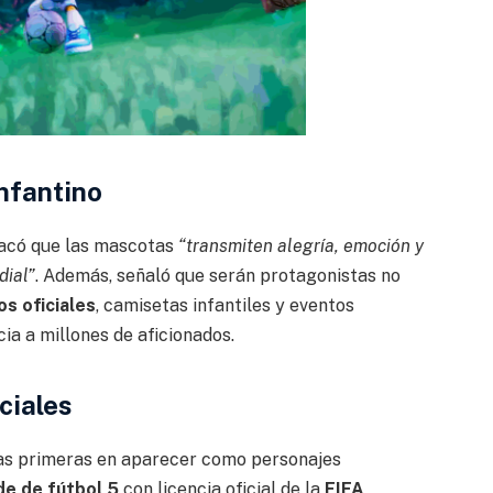
Infantino
tacó que las mascotas
“transmiten alegría, emoción y
dial”
. Además, señaló que serán protagonistas no
s oficiales
, camisetas infantiles y eventos
ia a millones de aficionados.
ciales
as primeras en aparecer como personajes
de de fútbol 5
con licencia oficial de la
FIFA
,