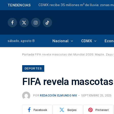
CDMX recibe 35 millones m³ de lluvia: zonas 
TENDENCIAS
Facebook
X
Instagram
TikTok
(Twitter)
Nacional
CDMX
Econ
sábado, agosto 8
Portada
FIFA revela mascotas del Mundial 2026: Maple, Zayu 
DEPORTES
FIFA revela mascotas
POR
REDACCIÓN ELMUNDO MX
SEPTIEMBRE 25, 2025
Facebook
Gorjeo
Pinterest