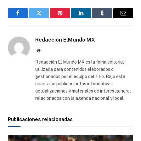
Facebook
Gorjeo
Pinterest
LinkedIn
Tumblr
Correo
electró
Redacción ElMundo MX
Sitio
web
Redacción El Mundo MX es la firma editorial
utilizada para contenidos elaborados o
gestionados por el equipo del sitio. Bajo esta
cuenta se publican notas informativas,
actualizaciones y materiales de interés general
relacionados con la agenda nacional y local.
Publicaciones relacionadas