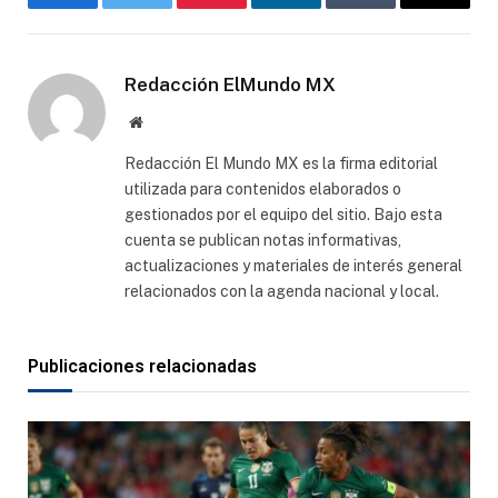
Facebook
Gorjeo
Pinterest
LinkedIn
Tumblr
Correo
electró
Redacción ElMundo MX
Sitio
web
Redacción El Mundo MX es la firma editorial
utilizada para contenidos elaborados o
gestionados por el equipo del sitio. Bajo esta
cuenta se publican notas informativas,
actualizaciones y materiales de interés general
relacionados con la agenda nacional y local.
Publicaciones relacionadas