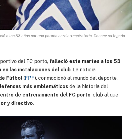
eció a los 53 años por una parada cardiorrespiratoria. Conoce su legado.
portivo del FC porto,
falleció este martes a los 53
 en las instalaciones del club
. La noticia,
de Fútbol
(
FPF
), conmocionó al mundo del deporte,
 defensas más emblemáticos
de la historia del
 centro de entrenamiento del FC porto
, club al que
or y directivo
.