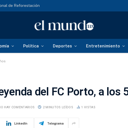
onal de Reforestación
omía
Política
Deportes
Entretenimiento
años
leyenda del FC Porto, a los
NO HAY COMENTARIOS
2 MINUTOS LEÍDOS
1
VISTAS
LinkedIn
Telegrama