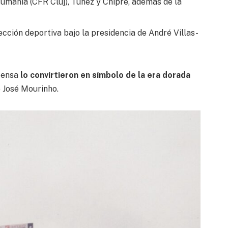
 Rumanía (CFR Cluj), Túnez y Chipre, además de la
ección deportiva bajo la presidencia de André Villas-
fensa
lo convirtieron en símbolo de la era dorada
e José Mourinho.