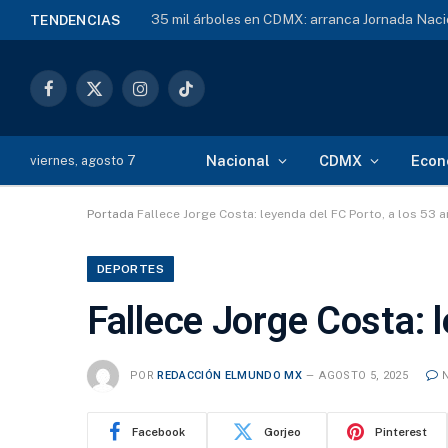
35 mil árboles en CDMX: arranca Jornada Naci
TENDENCIAS
Facebook
X
Instagram
TikTok
(Twitter)
Nacional
CDMX
Econ
viernes, agosto 7
Portada
Fallece Jorge Costa: leyenda del FC Porto, a los 53 
DEPORTES
Fallece Jorge Costa: 
POR
REDACCIÓN ELMUNDO MX
AGOSTO 5, 2025
Facebook
Gorjeo
Pinterest