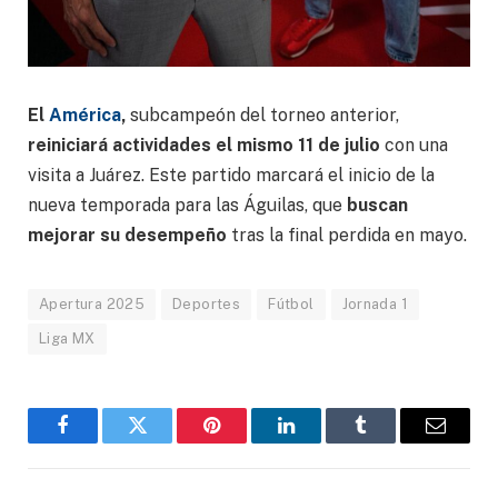
El
América
,
subcampeón del torneo anterior,
reiniciará actividades el mismo 11 de julio
con una
visita a Juárez. Este partido marcará el inicio de la
nueva temporada para las Águilas, que
buscan
mejorar su desempeño
tras la final perdida en mayo.
Apertura 2025
Deportes
Fútbol
Jornada 1
Liga MX
Facebook
Gorjeo
Pinterest
LinkedIn
Tumblr
Correo
electró