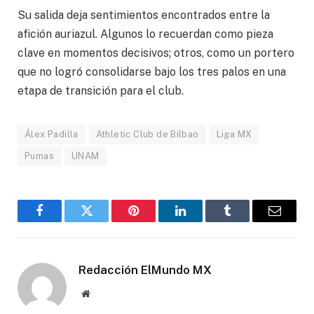
Su salida deja sentimientos encontrados entre la
afición auriazul. Algunos lo recuerdan como pieza
clave en momentos decisivos; otros, como un portero
que no logró consolidarse bajo los tres palos en una
etapa de transición para el club.
Álex Padilla
Athletic Club de Bilbao
Liga MX
Pumas
UNAM
Facebook
Gorjeo
Pinterest
LinkedIn
Tumblr
Correo
electró
Redacción ElMundo MX
Sitio
web