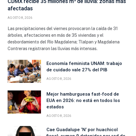
CDMX recibe 35 millones m³ de lluvia: zonas más
afectadas
AGOSTO 8, 2026
Las precipitaciones del viernes provocaron la caída de 31
árboles, afectaciones en más de 35 viviendas y el
desbordamiento del Río Magdalena; Tlalpan y Magdalena
Contreras registraron las lluvias más intensas.
Economía feminista UNAM: trabajo
de cuidado vale 27% del PIB
AGOSTO 8, 2026
Mejor hamburguesa fast-food de
EUA en 2026: no está en todos los
estados
AGOSTO 8, 2026
Cae Guadalupe ‘N’ por huachicol
fiscal: suman 9 detenidos por red de