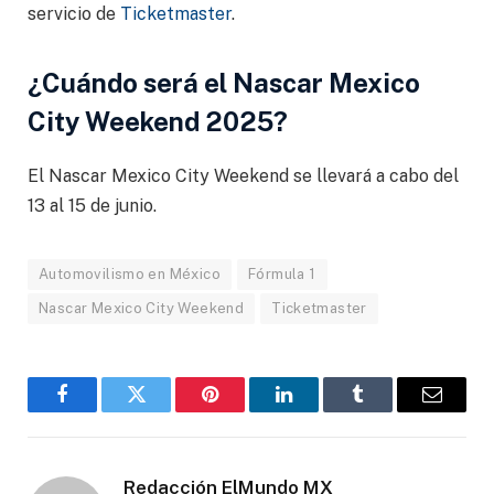
servicio de
Ticketmaster
.
¿Cuándo será el Nascar Mexico
City Weekend 2025?
El Nascar Mexico City Weekend se llevará a cabo del
13 al 15 de junio.
Automovilismo en México
Fórmula 1
Nascar Mexico City Weekend
Ticketmaster
Facebook
Gorjeo
Pinterest
LinkedIn
Tumblr
Correo
electró
Redacción ElMundo MX