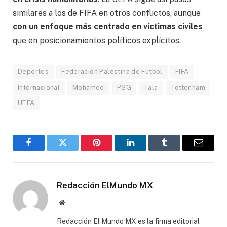
similares a los de FIFA en otros conflictos, aunque
con un enfoque más centrado en víctimas civiles
que en posicionamientos políticos explícitos.
Deportes
Federación Palestina de Fútbol
FIFA
Internacional
Mohamed
PSG
Tala
Tottenham
UEFA
Facebook
Gorjeo
Pinterest
LinkedIn
Tumblr
Correo
electró
Redacción ElMundo MX
Sitio
web
Redacción El Mundo MX es la firma editorial