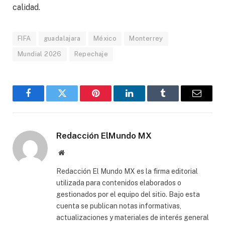
calidad.
FIFA
guadalajara
México
Monterrey
Mundial 2026
Repechaje
Facebook
Gorjeo
Pinterest
LinkedIn
Tumblr
Correo
electró
Redacción ElMundo MX
Sitio
web
Redacción El Mundo MX es la firma editorial
utilizada para contenidos elaborados o
gestionados por el equipo del sitio. Bajo esta
cuenta se publican notas informativas,
actualizaciones y materiales de interés general