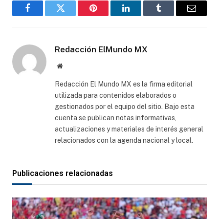
Facebook
Gorjeo
Pinterest
LinkedIn
Tumblr
Correo
electró
Redacción ElMundo MX
Sitio
web
Redacción El Mundo MX es la firma editorial
utilizada para contenidos elaborados o
gestionados por el equipo del sitio. Bajo esta
cuenta se publican notas informativas,
actualizaciones y materiales de interés general
relacionados con la agenda nacional y local.
Publicaciones relacionadas