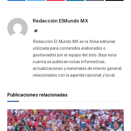
Facebook
Gorjeo
Pinterest
LinkedIn
Tumblr
Correo
electró
Redacción ElMundo MX
Sitio
web
Redacción El Mundo MX es la firma editorial
utilizada para contenidos elaborados o
gestionados por el equipo del sitio. Bajo esta
cuenta se publican notas informativas,
actualizaciones y materiales de interés general
relacionados con la agenda nacional y local.
Publicaciones relacionadas