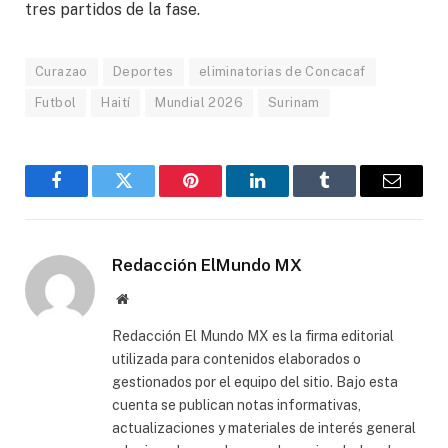
tres partidos de la fase.
Curazao
Deportes
eliminatorias de Concacaf
Futbol
Haití
Mundial 2026
Surinam
Facebook
Gorjeo
Pinterest
LinkedIn
Tumblr
Correo
electró
Redacción ElMundo MX
Sitio
web
Redacción El Mundo MX es la firma editorial
utilizada para contenidos elaborados o
gestionados por el equipo del sitio. Bajo esta
cuenta se publican notas informativas,
actualizaciones y materiales de interés general