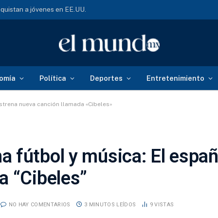
al: así buscan desaparecidos
omía
Política
Deportes
Entretenimiento
strena nueva canción llamada «Cibeles»
 fútbol y música: El españ
a “Cibeles”
NO HAY COMENTARIOS
3 MINUTOS LEÍDOS
9
VISTAS