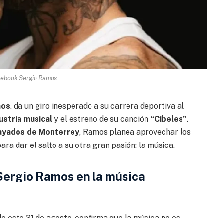
cebook Sergio Ramos
mos
, da un giro inesperado a su carrera deportiva al
ustria musical
y el estreno de su canción
“Cibeles”
.
ayados de Monterrey
, Ramos planea aprovechar los
ara dar el salto a su otra gran pasión: la música.
 Sergio Ramos en la música
do este 31 de agosto, confirma que la música no es