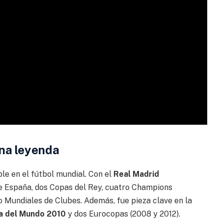
una leyenda
le en el fútbol mundial. Con el
Real Madrid
e España, dos Copas del Rey, cuatro Champions
 Mundiales de Clubes. Además, fue pieza clave en la
a del Mundo 2010
y dos Eurocopas (2008 y 2012).