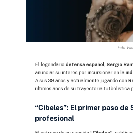
Foto: Fa
El legendario
defensa español
,
Sergio Ra
anunciar su interés por incursionar en la
ind
A sus 39 años y actualmente jugando con
R
últimos años de su trayectoria futbolística p
“Cibeles”: El primer paso de
profesional
El estreno de su canción
“Cibeles”
, publica