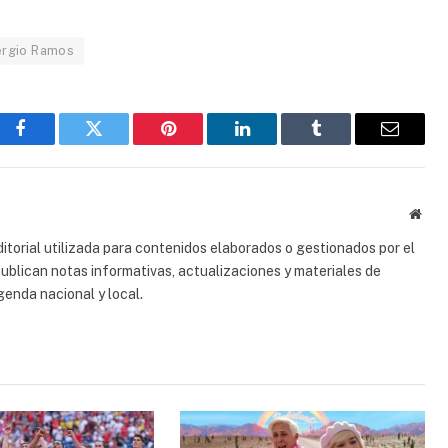
rgio Ramos
Facebook
Gorjeo
Pinterest
LinkedIn
Tumblr
Correo
electrón
Sitio
web
torial utilizada para contenidos elaborados o gestionados por el
 publican notas informativas, actualizaciones y materiales de
genda nacional y local.