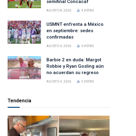
semifinal Concacaf
AGOSTO 8, 2026
4
VISTAS
USMNT enfrenta a México
en septiembre: sedes
confirmadas
AGOSTO 4, 2026
6
VISTAS
Barbie 2 en duda: Margot
Robbie y Ryan Gosling aún
no acuerdan su regreso
AGOSTO 4, 2026
5
VISTAS
Tendencia