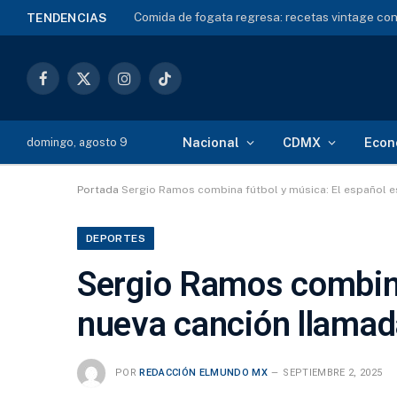
Colectiva Ehécatl halla 6 cuerpos en Gran Can
TENDENCIAS
Facebook
X
Instagram
TikTok
(Twitter)
Nacional
CDMX
Econ
domingo, agosto 9
Portada
Sergio Ramos combina fútbol y música: El español e
DEPORTES
Sergio Ramos combina
nueva canción llamad
POR
REDACCIÓN ELMUNDO MX
SEPTIEMBRE 2, 2025