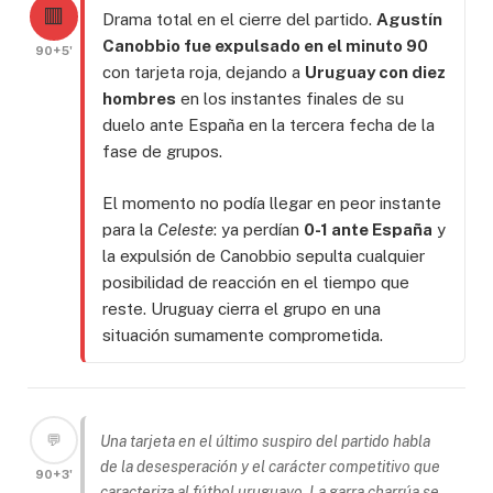
🟥
Drama total en el cierre del partido.
Agustín
Canobbio fue expulsado en el minuto 90
90+5'
con tarjeta roja, dejando a
Uruguay con diez
hombres
en los instantes finales de su
duelo ante España en la tercera fecha de la
fase de grupos.
El momento no podía llegar en peor instante
para la
Celeste
: ya perdían
0-1 ante España
y
la expulsión de Canobbio sepulta cualquier
posibilidad de reacción en el tiempo que
reste. Uruguay cierra el grupo en una
situación sumamente comprometida.
💬
Una tarjeta en el último suspiro del partido habla
de la desesperación y el carácter competitivo que
90+3'
caracteriza al fútbol uruguayo. La
garra charrúa
se