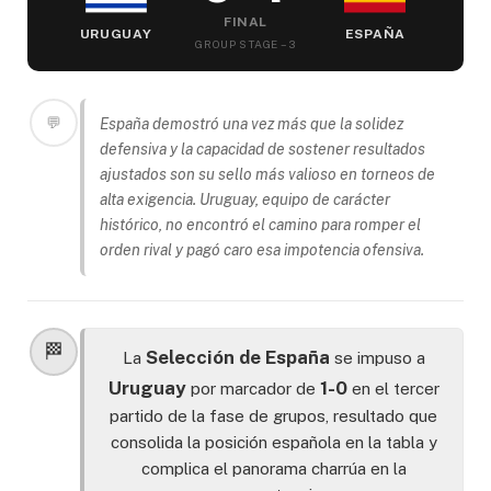
FINAL
URUGUAY
ESPAÑA
GROUP STAGE – 3
💬
España demostró una vez más que la solidez
defensiva y la capacidad de sostener resultados
ajustados son su sello más valioso en torneos de
alta exigencia. Uruguay, equipo de carácter
histórico, no encontró el camino para romper el
orden rival y pagó caro esa impotencia ofensiva.
🏁
Selección de España
La
se impuso a
Uruguay
1-0
por marcador de
en el tercer
partido de la fase de grupos, resultado que
consolida la posición española en la tabla y
complica el panorama charrúa en la