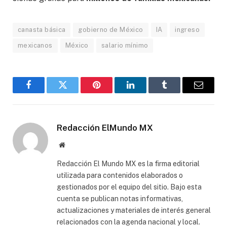
canasta básica
gobierno de México
IA
ingreso
mexicanos
México
salario mínimo
Facebook
Gorjeo
Pinterest
LinkedIn
Tumblr
Correo
electró
Redacción ElMundo MX
Sitio
web
Redacción El Mundo MX es la firma editorial
utilizada para contenidos elaborados o
gestionados por el equipo del sitio. Bajo esta
cuenta se publican notas informativas,
actualizaciones y materiales de interés general
relacionados con la agenda nacional y local.