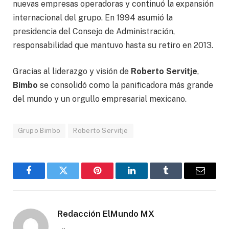
nuevas empresas operadoras y continuó la expansión
internacional del grupo. En 1994 asumió la
presidencia del Consejo de Administración,
responsabilidad que mantuvo hasta su retiro en 2013.
Gracias al liderazgo y visión de
Roberto Servitje
,
Bimbo
se consolidó como la panificadora más grande
del mundo y un orgullo empresarial mexicano.
Grupo Bimbo
Roberto Servitje
Facebook
Gorjeo
Pinterest
LinkedIn
Tumblr
Correo
electró
Redacción ElMundo MX