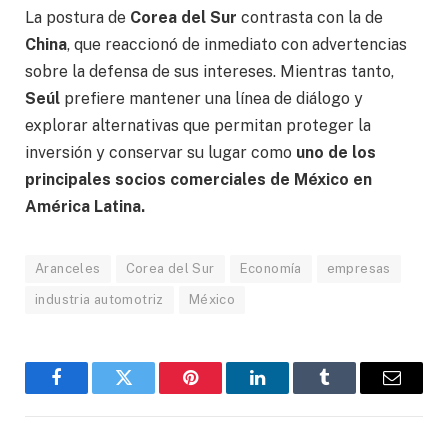
La postura de
Corea del Sur
contrasta con la de
China
, que reaccionó de inmediato con advertencias
sobre la defensa de sus intereses. Mientras tanto,
Seúl
prefiere mantener una línea de diálogo y
explorar alternativas que permitan proteger la
inversión y conservar su lugar como
uno de los
principales socios comerciales de México en
América Latina.
Aranceles
Corea del Sur
Economía
empresas
industria automotriz
México
Facebook
Gorjeo
Pinterest
LinkedIn
Tumblr
Correo
electró