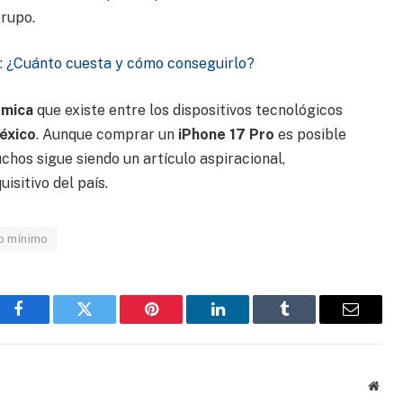
grupo.
s: ¿Cuánto cuesta y cómo conseguirlo?
ómica
que existe entre los dispositivos tecnológicos
éxico
. Aunque comprar un
iPhone 17 Pro
es posible
chos sigue siendo un artículo aspiracional,
isitivo del país.
io mínimo
Facebook
Gorjeo
Pinterest
LinkedIn
Tumblr
Correo
electrón
Sitio
web