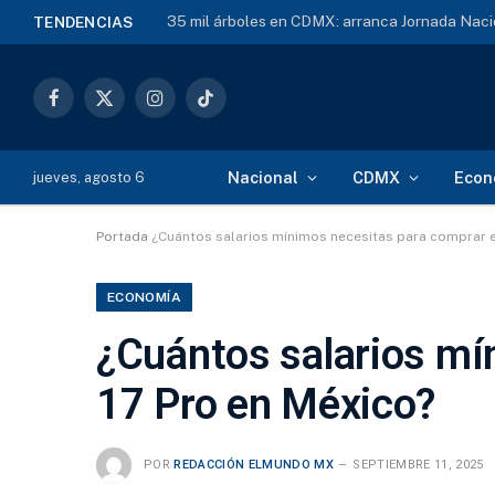
35 mil árboles en CDMX: arranca Jornada Naci
TENDENCIAS
Facebook
X
Instagram
TikTok
(Twitter)
Nacional
CDMX
Econ
jueves, agosto 6
Portada
¿Cuántos salarios mínimos necesitas para comprar e
ECONOMÍA
¿Cuántos salarios mí
17 Pro en México?
POR
REDACCIÓN ELMUNDO MX
SEPTIEMBRE 11, 2025