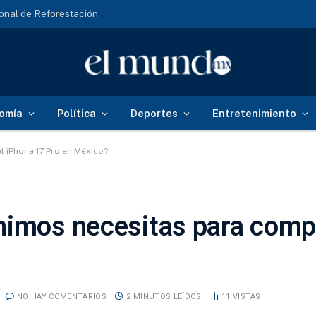
onal de Reforestación
omía
Política
Deportes
Entretenimiento
l iPhone 17 Pro en México?
nimos necesitas para compr
NO HAY COMENTARIOS
2 MINUTOS LEÍDOS
11
VISTAS