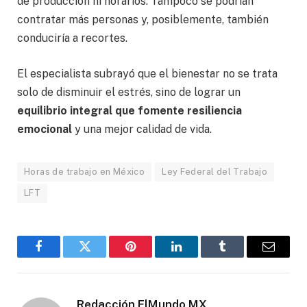
de producción ni horarios. Tampoco se podrían
contratar más personas y, posiblemente, también
conduciría a recortes.
El especialista subrayó que el bienestar no se trata
solo de disminuir el estrés, sino de lograr un
equilibrio integral que fomente resiliencia
emocional
y una mejor calidad de vida.
Horas de trabajo en México
Ley Federal del Trabajo
LFT
Facebook
Gorjeo
Pinterest
LinkedIn
Tumblr
Correo
electró
Redacción ElMundo MX