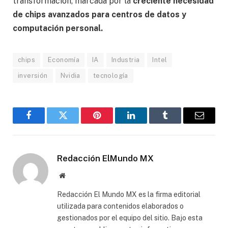
transformación, marcada por la
creciente necesidad
de chips avanzados para centros de datos y
computación personal.
chips
Economía
IA
Industria
Intel
inversión
Nvidia
tecnología
Facebook
Gorjeo
Pinterest
LinkedIn
Tumblr
Correo
electró
Redacción ElMundo MX
Sitio
web
Redacción El Mundo MX es la firma editorial
utilizada para contenidos elaborados o
gestionados por el equipo del sitio. Bajo esta