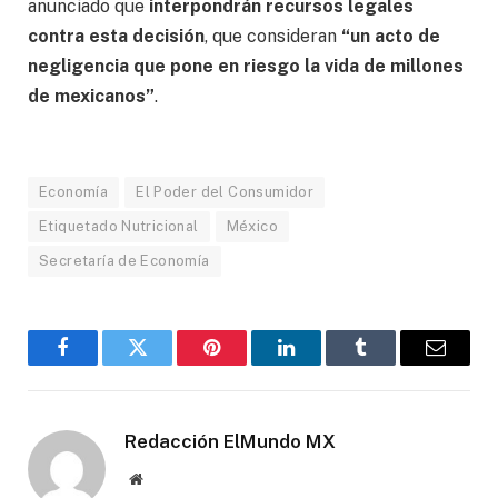
anunciado que
interpondrán recursos legales
contra esta decisión
, que consideran
“un acto de
negligencia que pone en riesgo la vida de millones
de mexicanos”
.
Economía
El Poder del Consumidor
Etiquetado Nutricional
México
Secretaría de Economía
Facebook
Gorjeo
Pinterest
LinkedIn
Tumblr
Correo
electró
Redacción ElMundo MX
Sitio