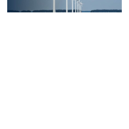
Cox compró Iberdrola México por 4,200 millones de dólares,
incluyendo 2,600 MW de capacidad instalada y el 25% del mercado
eléctrico.
Cox compró Iberdrola México por 4,200
millones de
dólares
, en una operación que incluye activos de
generación eléctrica y la mayor suministradora del
país
con el 25% del mercado
. La transacción,
cerrada este jueves
, forma parte de la estrategia de
Cox
para consolidar su presencia en México
, donde
planea
invertir 10,700 millones de dólares entre
2025 y 2030
. El acuerdo posiciona a Cox como una
utility integrada
con liderazgo en el sector eléctrico