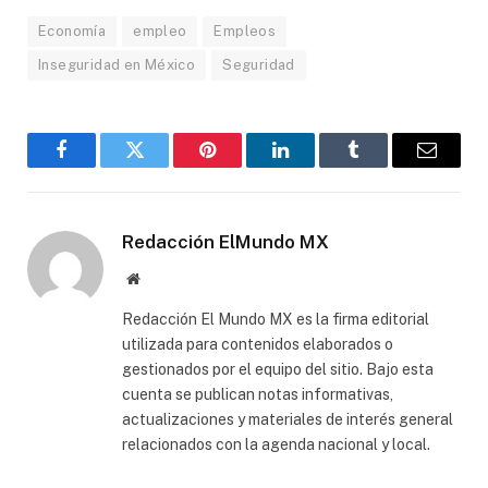
Economía
empleo
Empleos
Inseguridad en México
Seguridad
Facebook
Gorjeo
Pinterest
LinkedIn
Tumblr
Correo
electró
Redacción ElMundo MX
Sitio
web
Redacción El Mundo MX es la firma editorial
utilizada para contenidos elaborados o
gestionados por el equipo del sitio. Bajo esta
cuenta se publican notas informativas,
actualizaciones y materiales de interés general
relacionados con la agenda nacional y local.