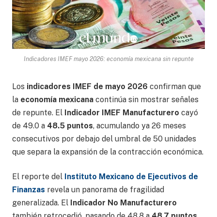
Indicadores IMEF mayo 2026: economía mexicana sin repunte
Los
indicadores IMEF de mayo 2026
confirman que
la
economía mexicana
continúa sin mostrar señales
de repunte. El
Indicador IMEF Manufacturero
cayó
de 49.0 a
48.5 puntos
, acumulando ya 26 meses
consecutivos por debajo del umbral de 50 unidades
que separa la expansión de la contracción económica.
El reporte del
Instituto Mexicano de Ejecutivos de
Finanzas
revela un panorama de fragilidad
generalizada. El
Indicador No Manufacturero
también retrocedió, pasando de 48.8 a
48.7 puntos
,