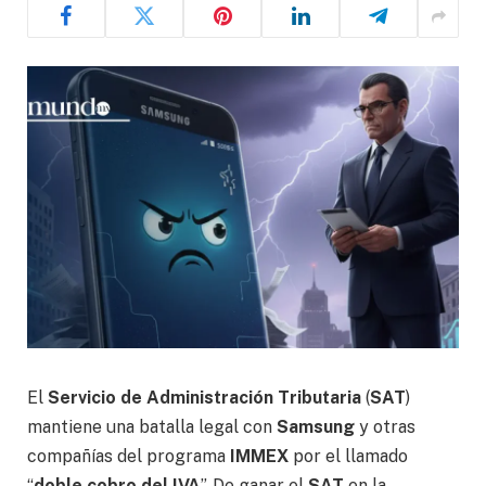
El
Servicio de Administración Tributaria
(
SAT
)
mantiene una batalla legal con
Samsung
y otras
compañías del programa
IMMEX
por el llamado
“
doble cobro del IVA
”. De ganar el
SAT
en la