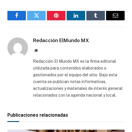
Facebook
Gorjeo
Pinterest
LinkedIn
Tumblr
Correo
electró
Redacción ElMundo MX
Sitio
web
Redacción El Mundo MX es la firma editorial
utilizada para contenidos elaborados o
gestionados por el equipo del sitio. Bajo esta
cuenta se publican notas informativas,
actualizaciones y materiales de interés general
relacionados con la agenda nacional y local.
Publicaciones relacionadas