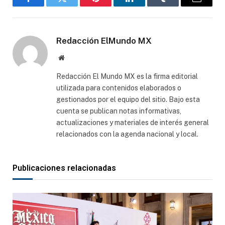
Facebook
Gorjeo
Pinterest
LinkedIn
Tumblr
Correo
electró
Redacción ElMundo MX
Sitio
web
Redacción El Mundo MX es la firma editorial
utilizada para contenidos elaborados o
gestionados por el equipo del sitio. Bajo esta
cuenta se publican notas informativas,
actualizaciones y materiales de interés general
relacionados con la agenda nacional y local.
Publicaciones relacionadas