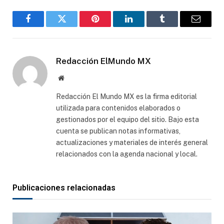
Facebook
Gorjeo
Pinterest
LinkedIn
Tumblr
Correo
electró
Redacción ElMundo MX
Sitio
web
Redacción El Mundo MX es la firma editorial
utilizada para contenidos elaborados o
gestionados por el equipo del sitio. Bajo esta
cuenta se publican notas informativas,
actualizaciones y materiales de interés general
relacionados con la agenda nacional y local.
Publicaciones relacionadas