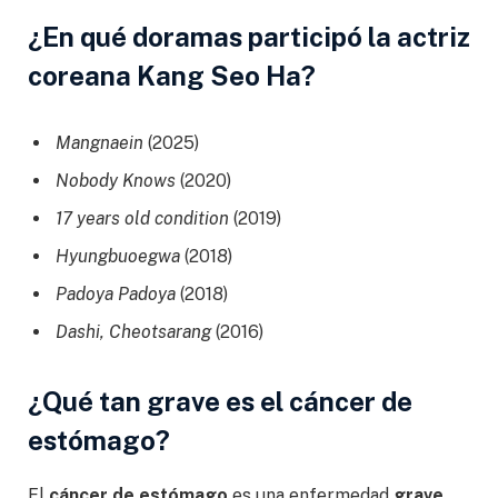
¿En qué doramas participó la actriz
coreana Kang Seo Ha?
Mangnaein
(2025)
Nobody Knows
(2020)
17 years old condition
(2019)
Hyungbuoegwa
(2018)
Padoya Padoya
(2018)
Dashi, Cheotsarang
(2016)
¿Qué tan grave es el cáncer de
estómago?
El
cáncer de estómago
es una enfermedad
grave
,