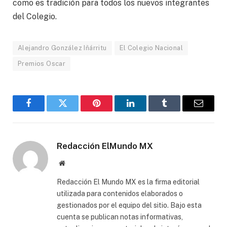
como es tradición para todos los nuevos integrantes
del Colegio.
Alejandro González Iñárritu
El Colegio Nacional
Premios Oscar
Facebook
Gorjeo
Pinterest
LinkedIn
Tumblr
Correo
electró
Redacción ElMundo MX
Sitio
web
Redacción El Mundo MX es la firma editorial
utilizada para contenidos elaborados o
gestionados por el equipo del sitio. Bajo esta
cuenta se publican notas informativas,