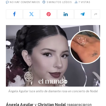
NO HAY COMENTARIOS
5 MINUTOS LEÍDOS
7
VISTAS
Ángela Aguilar luce anillo de diamante rosa en concierto de Nodal
Ángela Aguilar
y
Christian Nodal
reaparecieron