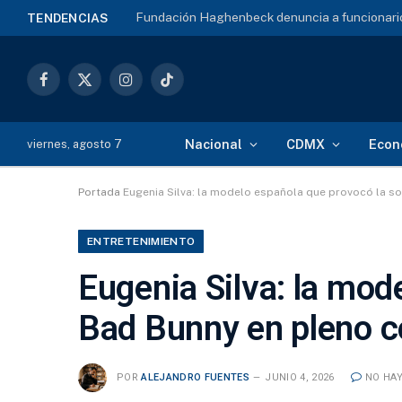
Fundación Haghenbeck denuncia a funcionario
TENDENCIAS
Facebook
X
Instagram
TikTok
(Twitter)
Nacional
CDMX
Econ
viernes, agosto 7
Portada
Eugenia Silva: la modelo española que provocó la s
ENTRETENIMIENTO
Eugenia Silva: la mod
Bad Bunny en pleno c
POR
ALEJANDRO FUENTES
JUNIO 4, 2026
NO HA