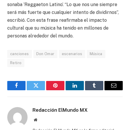
sonaba ‘Reggaeton Latino’. “Lo que nos une siempre
será más fuerte que cualquier intento de dividirnos”,
escribió. Con esta frase reafirmaba el impacto
cultural que su música ha tenido en millones de
personas alrededor del mundo.
canciones
Don Omar
escenarios
Música
Retiro
Facebook
Gorjeo
Pinterest
LinkedIn
Tumblr
Correo
electró
Redacción ElMundo MX
Sitio
web