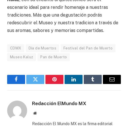
escenario ideal para rendir homenaje a nuestras
tradiciones. Más que una degustación podrás
redescubrir el Museo y nuestra tradicion a través de
sus aromas, sabores y memorias compartidas.
CDMX
Día de Muertos
Festival del Pan de Muerto
Museo Kaluz
Pan de Muerto
Facebook
Gorjeo
Pinterest
LinkedIn
Tumblr
Correo
electró
Redacción ElMundo MX
Sitio
web
Redacción El Mundo MX es la firma editorial