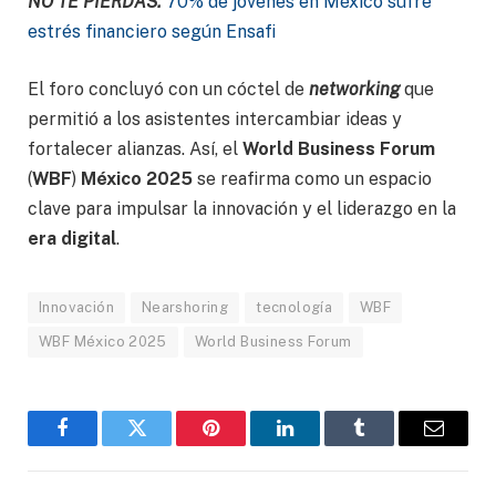
NO TE PIERDAS:
70% de jóvenes en México sufre
estrés financiero según Ensafi
El foro concluyó con un cóctel de
networking
que
permitió a los asistentes intercambiar ideas y
fortalecer alianzas. Así, el
World Business Forum
(
WBF
)
México 2025
se reafirma como un espacio
clave para impulsar la innovación y el liderazgo en la
era digital
.
Innovación
Nearshoring
tecnología
WBF
WBF México 2025
World Business Forum
Facebook
Gorjeo
Pinterest
LinkedIn
Tumblr
Correo
electró