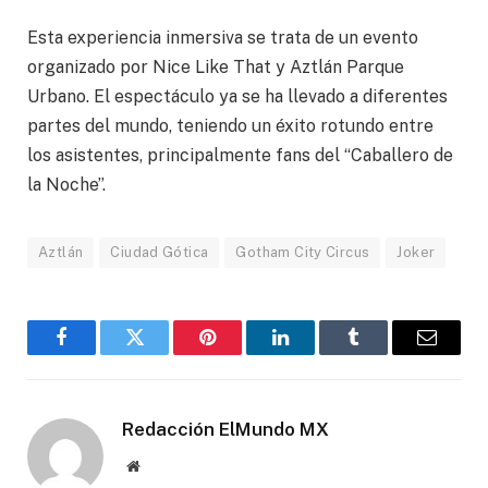
Esta experiencia inmersiva se trata de un evento
organizado por Nice Like That y Aztlán Parque
Urbano. El espectáculo ya se ha llevado a diferentes
partes del mundo, teniendo un éxito rotundo entre
los asistentes, principalmente fans del “Caballero de
la Noche”.
Aztlán
Ciudad Gótica
Gotham City Circus
Joker
Facebook
Gorjeo
Pinterest
LinkedIn
Tumblr
Correo
electró
Redacción ElMundo MX
Sitio
web