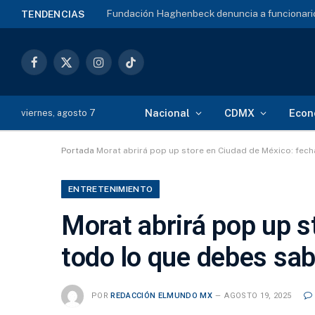
Fundación Haghenbeck denuncia a funcionario
TENDENCIAS
Facebook
X
Instagram
TikTok
(Twitter)
Nacional
CDMX
Econ
viernes, agosto 7
Portada
Morat abrirá pop up store en Ciudad de México: fech
ENTRETENIMIENTO
Morat abrirá pop up s
todo lo que debes sa
POR
REDACCIÓN ELMUNDO MX
AGOSTO 19, 2025