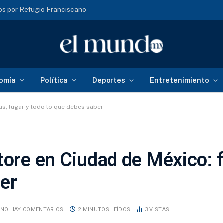
s por Refugio Franciscano
omía
Política
Deportes
Entretenimiento
as, lugar y todo lo que debes saber
tore en Ciudad de México: f
ber
NO HAY COMENTARIOS
2 MINUTOS LEÍDOS
3
VISTAS