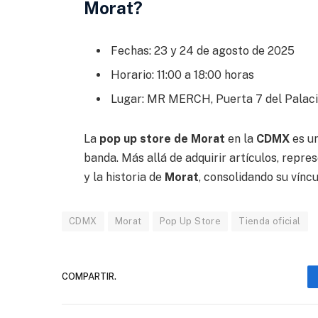
Morat?
Fechas: 23 y 24 de agosto de 2025
Horario: 11:00 a 18:00 horas
Lugar: MR MERCH, Puerta 7 del Palaci
La
pop up store de Morat
en la
CDMX
es un
banda. Más allá de adquirir artículos, repre
y la historia de
Morat
, consolidando su vínc
CDMX
Morat
Pop Up Store
Tienda oficial
COMPARTIR.