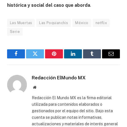
histórica y social del caso que aborda
.
Las Muertas
Las Poquianchis
México
netflix
Serie
Facebook
Gorjeo
Pinterest
LinkedIn
Tumblr
Correo
electró
Redacción ElMundo MX
Sitio
web
Redacción El Mundo MX es la firma editorial
utilizada para contenidos elaborados o
gestionados por el equipo del sitio. Bajo esta
cuenta se publican notas informativas,
actualizaciones y materiales de interés general