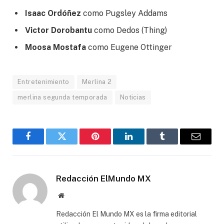
Isaac Ordóñez
como Pugsley Addams
Victor Dorobantu
como Dedos (Thing)
Moosa Mostafa
como Eugene Ottinger
Entretenimiento
Merlina 2
merlina segunda temporada
Noticias
Facebook
Gorjeo
Pinterest
LinkedIn
Tumblr
Correo
electró
Redacción ElMundo MX
Sitio
web
Redacción El Mundo MX es la firma editorial