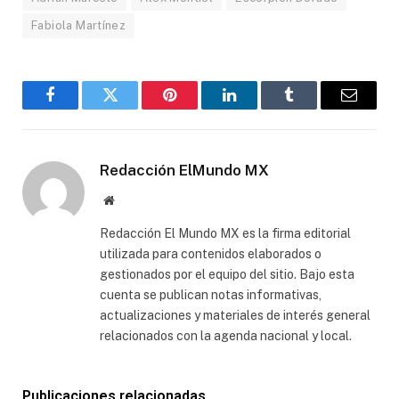
Fabiola Martínez
Facebook
Gorjeo
Pinterest
LinkedIn
Tumblr
Correo
electró
Redacción ElMundo MX
Sitio
web
Redacción El Mundo MX es la firma editorial
utilizada para contenidos elaborados o
gestionados por el equipo del sitio. Bajo esta
cuenta se publican notas informativas,
actualizaciones y materiales de interés general
relacionados con la agenda nacional y local.
Publicaciones relacionadas