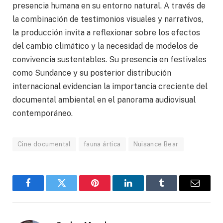
presencia humana en su entorno natural. A través de
la combinación de testimonios visuales y narrativos,
la producción invita a reflexionar sobre los efectos
del cambio climático y la necesidad de modelos de
convivencia sustentables. Su presencia en festivales
como Sundance y su posterior distribución
internacional evidencian la importancia creciente del
documental ambiental en el panorama audiovisual
contemporáneo.
Cine documental
fauna ártica
Nuisance Bear
Facebook
Gorjeo
Pinterest
LinkedIn
Tumblr
Correo
electró