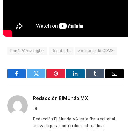
René Pérez Joglar
Residente
Zócalo en la CDMX
Facebook
Gorjeo
Pinterest
LinkedIn
Tumblr
Correo
electró
Redacción ElMundo MX
Sitio
web
Redacción El Mundo MX es la firma editorial
utilizada para contenidos elaborados o