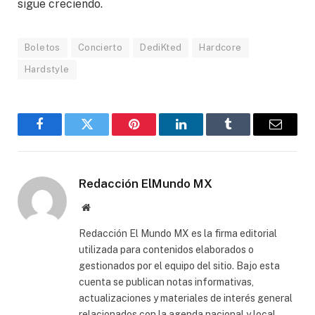
sigue creciendo.
Boletos
Concierto
DediKted
Hardcore
Hardstyle
Facebook
Gorjeo
Pinterest
LinkedIn
Tumblr
Correo
electró
Redacción ElMundo MX
Sitio
web
Redacción El Mundo MX es la firma editorial
utilizada para contenidos elaborados o
gestionados por el equipo del sitio. Bajo esta
cuenta se publican notas informativas,
actualizaciones y materiales de interés general
relacionados con la agenda nacional y local.