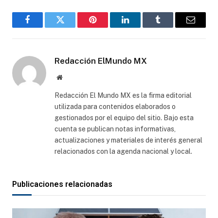
Facebook
Gorjeo
Pinterest
LinkedIn
Tumblr
Correo
electró
Redacción ElMundo MX
Sitio
web
Redacción El Mundo MX es la firma editorial
utilizada para contenidos elaborados o
gestionados por el equipo del sitio. Bajo esta
cuenta se publican notas informativas,
actualizaciones y materiales de interés general
relacionados con la agenda nacional y local.
Publicaciones relacionadas