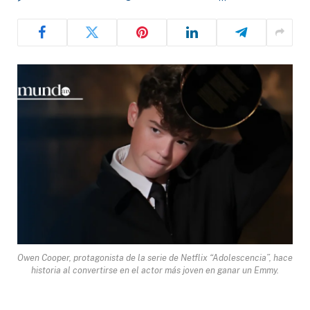
Owen Cooper, protagonista de la serie de Netflix “Adolescencia”, hace
historia al convertirse en el actor más joven en ganar un Emmy.