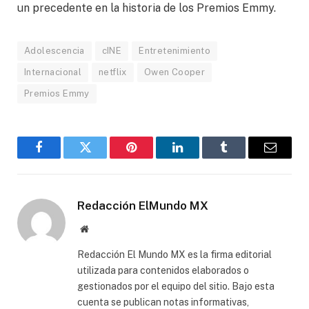
un precedente en la historia de los Premios Emmy.
Adolescencia
cINE
Entretenimiento
Internacional
netflix
Owen Cooper
Premios Emmy
Facebook
Gorjeo
Pinterest
LinkedIn
Tumblr
Correo
electró
Redacción ElMundo MX
Sitio
web
Redacción El Mundo MX es la firma editorial
utilizada para contenidos elaborados o
gestionados por el equipo del sitio. Bajo esta
cuenta se publican notas informativas,