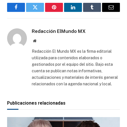
Facebook
Gorjeo
Pinterest
LinkedIn
Tumblr
Correo
electró
Redacción ElMundo MX
Sitio
web
Redacción El Mundo MX es la firma editorial
utilizada para contenidos elaborados o
gestionados por el equipo del sitio. Bajo esta
cuenta se publican notas informativas,
actualizaciones y materiales de interés general
relacionados con la agenda nacional y local.
Publicaciones relacionadas