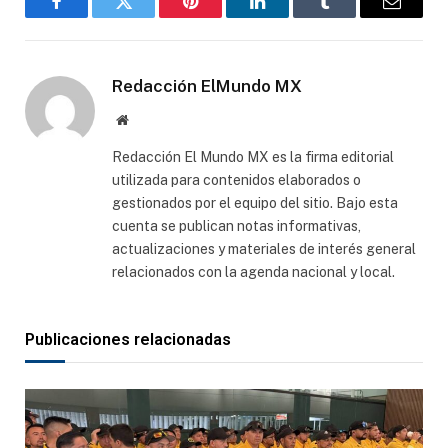
Facebook
Gorjeo
Pinterest
LinkedIn
Tumblr
Correo
electró
Redacción ElMundo MX
Sitio
web
Redacción El Mundo MX es la firma editorial
utilizada para contenidos elaborados o
gestionados por el equipo del sitio. Bajo esta
cuenta se publican notas informativas,
actualizaciones y materiales de interés general
relacionados con la agenda nacional y local.
Publicaciones relacionadas