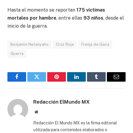
Hasta el momento se reportan
175 víctimas
mortales por hambre
, entre ellas
93 niños
, desde el
inicio de la guerra.
Benjamin Netanyahu
Cruz Roja
Franja de Gaza
Guerra
Facebook
Gorjeo
Pinterest
LinkedIn
Tumblr
Correo
electró
Redacción ElMundo MX
Sitio
web
Redacción El Mundo MX es la firma editorial
utilizada para contenidos elaborados o