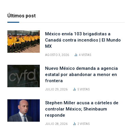
Últimos post
México envía 103 brigadistas a
Canadá contra incendios | El Mundo
MX
AGOSTO 3, 2026
4
VISTAS
Nuevo México demanda a agencia
estatal por abandonar a menor en
frontera
JULIO 29, 2026
5
VISTAS
Stephen Miller acusa a cárteles de
controlar México; Sheinbaum
responde
JULIO 28, 2026
2
VISTAS