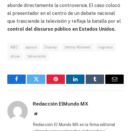
aborde directamente la controversia. El caso colocó
al presentador en el centro de un debate nacional
que trasciende la televisión y refleja la batalla por el
control del discurso público en Estados Unidos.
ABC
apoyo
Disney
Jimmy Kimmel
regreso
show
televisión
Facebook
Gorjeo
Pinterest
LinkedIn
Tumblr
Correo
electró
Redacción ElMundo MX
Sitio
web
Redacción El Mundo MX es la firma editorial