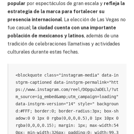
popular
por espectáculos de gran escala y
refleja la
estrategia de la marca para fortalecer su
presencia internacional
. La elección de Las Vegas no
fue casual;
la ciudad cuenta con una importante
población de mexicanos y latinos
, además de una
tradición de celebraciones llamativas y actividades
culturales durante estas fechas.
<blockquote class="instagram-media" data-in
stgrm-captioned data-instgrm-permalink="htt
ps://www.instagram.com/reel/DOpguJaDELl/?ut
m_source=ig_embed&amp;utm_campaign=loading" 
data-instgrm-version="14" style=" backgroun
d:#FFF; border:0; border-radius:3px; box-sh
adow:0 0 1px 0 rgba(0,0,0,0.5),0 1px 10px 0 
rgba(0,0,0,0.15); margin: 1px; max-width:54
0px; min-width:326px; padding:0; width:99.3