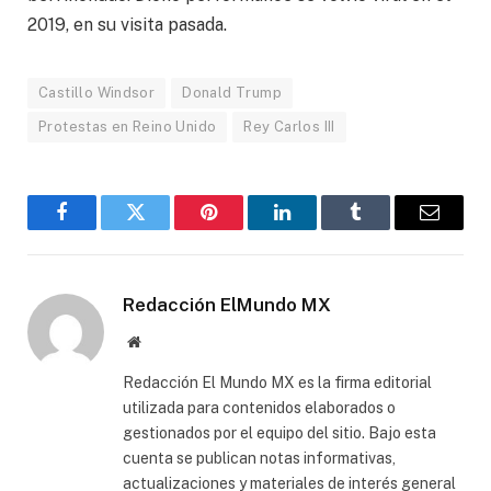
2019, en su visita pasada.
Castillo Windsor
Donald Trump
Protestas en Reino Unido
Rey Carlos III
Facebook
Gorjeo
Pinterest
LinkedIn
Tumblr
Correo
electró
Redacción ElMundo MX
Sitio
web
Redacción El Mundo MX es la firma editorial
utilizada para contenidos elaborados o
gestionados por el equipo del sitio. Bajo esta
cuenta se publican notas informativas,
actualizaciones y materiales de interés general