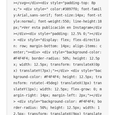
></svg></div><div style="padding-top: 8p
x;"> <div style=" color:#3897f0; font-famil
y:Arial,sans-serif; font-size:14px; font-st
yle:normal; font-weight:550; line-height:18
px;">Ver esta publicación en Instagram</div
></div><div style="padding: 12.5% 0;"></div
> <div style="display: flex; flex-directio
n: row; margin-bottom: 14px; align-items: c
enter;"><div> <div style="background-color: 
#F4F4F4; border-radius: 50%; height: 12.5p
x; width: 12.5px; transform: translateX(0p
x) translateY(7px);"></div> <div style="bac
kground-color: #F4F4F4; height: 12.5px; tra
nsform: rotate(-45deg) translateX(3px) tran
slateY(1px); width: 12.5px; flex-grow: 0; m
argin-right: 14px; margin-left: 2px;"></div
> <div style="background-color: #F4F4F4; bo
rder-radius: 50%; height: 12.5px; width: 1
2.5px; transform: translateX(9px) translate