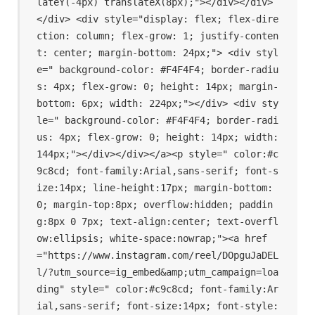
lateY(-4px) translateX(8px);"></div></div>
</div> <div style="display: flex; flex-dire
ction: column; flex-grow: 1; justify-conten
t: center; margin-bottom: 24px;"> <div styl
e=" background-color: #F4F4F4; border-radiu
s: 4px; flex-grow: 0; height: 14px; margin-
bottom: 6px; width: 224px;"></div> <div sty
le=" background-color: #F4F4F4; border-radi
us: 4px; flex-grow: 0; height: 14px; width: 
144px;"></div></div></a><p style=" color:#c
9c8cd; font-family:Arial,sans-serif; font-s
ize:14px; line-height:17px; margin-bottom:
0; margin-top:8px; overflow:hidden; paddin
g:8px 0 7px; text-align:center; text-overfl
ow:ellipsis; white-space:nowrap;"><a href
="https://www.instagram.com/reel/DOpguJaDEL
l/?utm_source=ig_embed&amp;utm_campaign=loa
ding" style=" color:#c9c8cd; font-family:Ar
ial,sans-serif; font-size:14px; font-style: