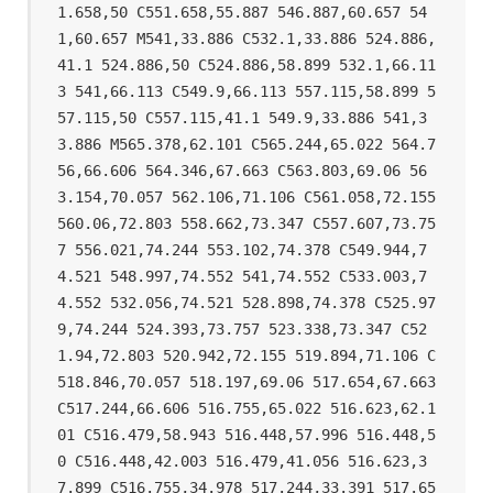
1.658,50 C551.658,55.887 546.887,60.657 54
1,60.657 M541,33.886 C532.1,33.886 524.886,
41.1 524.886,50 C524.886,58.899 532.1,66.11
3 541,66.113 C549.9,66.113 557.115,58.899 5
57.115,50 C557.115,41.1 549.9,33.886 541,3
3.886 M565.378,62.101 C565.244,65.022 564.7
56,66.606 564.346,67.663 C563.803,69.06 56
3.154,70.057 562.106,71.106 C561.058,72.155 
560.06,72.803 558.662,73.347 C557.607,73.75
7 556.021,74.244 553.102,74.378 C549.944,7
4.521 548.997,74.552 541,74.552 C533.003,7
4.552 532.056,74.521 528.898,74.378 C525.97
9,74.244 524.393,73.757 523.338,73.347 C52
1.94,72.803 520.942,72.155 519.894,71.106 C
518.846,70.057 518.197,69.06 517.654,67.663 
C517.244,66.606 516.755,65.022 516.623,62.1
01 C516.479,58.943 516.448,57.996 516.448,5
0 C516.448,42.003 516.479,41.056 516.623,3
7.899 C516.755,34.978 517.244,33.391 517.65