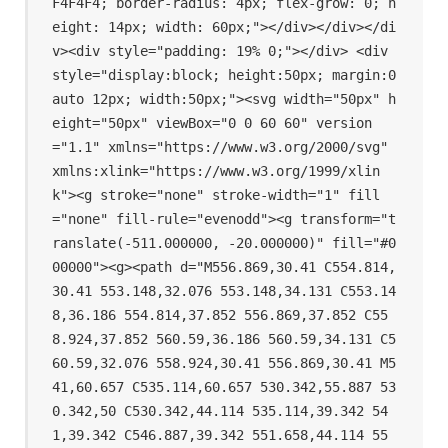
F4F4F4; border-radius: 4px; flex-grow: 0; h
eight: 14px; width: 60px;"></div></div></di
v><div style="padding: 19% 0;"></div> <div 
style="display:block; height:50px; margin:0 
auto 12px; width:50px;"><svg width="50px" h
eight="50px" viewBox="0 0 60 60" version
="1.1" xmlns="https://www.w3.org/2000/svg" 
xmlns:xlink="https://www.w3.org/1999/xlin
k"><g stroke="none" stroke-width="1" fill
="none" fill-rule="evenodd"><g transform="t
ranslate(-511.000000, -20.000000)" fill="#0
00000"><g><path d="M556.869,30.41 C554.814,
30.41 553.148,32.076 553.148,34.131 C553.14
8,36.186 554.814,37.852 556.869,37.852 C55
8.924,37.852 560.59,36.186 560.59,34.131 C5
60.59,32.076 558.924,30.41 556.869,30.41 M5
41,60.657 C535.114,60.657 530.342,55.887 53
0.342,50 C530.342,44.114 535.114,39.342 54
1,39.342 C546.887,39.342 551.658,44.114 55