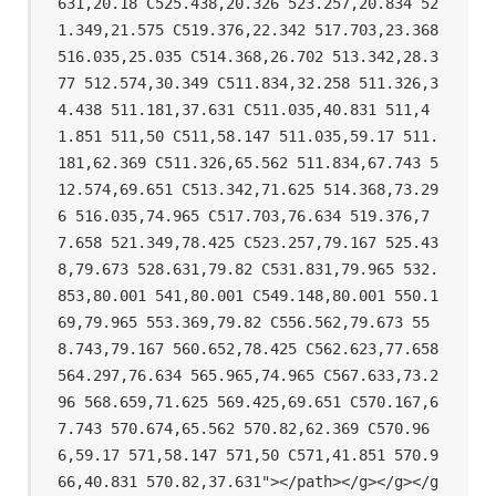
631,20.18 C525.438,20.326 523.257,20.834 52
1.349,21.575 C519.376,22.342 517.703,23.368 
516.035,25.035 C514.368,26.702 513.342,28.3
77 512.574,30.349 C511.834,32.258 511.326,3
4.438 511.181,37.631 C511.035,40.831 511,4
1.851 511,50 C511,58.147 511.035,59.17 511.
181,62.369 C511.326,65.562 511.834,67.743 5
12.574,69.651 C513.342,71.625 514.368,73.29
6 516.035,74.965 C517.703,76.634 519.376,7
7.658 521.349,78.425 C523.257,79.167 525.43
8,79.673 528.631,79.82 C531.831,79.965 532.
853,80.001 541,80.001 C549.148,80.001 550.1
69,79.965 553.369,79.82 C556.562,79.673 55
8.743,79.167 560.652,78.425 C562.623,77.658 
564.297,76.634 565.965,74.965 C567.633,73.2
96 568.659,71.625 569.425,69.651 C570.167,6
7.743 570.674,65.562 570.82,62.369 C570.96
6,59.17 571,58.147 571,50 C571,41.851 570.9
66,40.831 570.82,37.631"></path></g></g></g