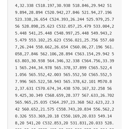
4,32.338 C518.197,30.938 518.846,29.942 51
9.894,28.894 C520.942,27.846 521.94,27.196 
523.338,26.654 C524.393,26.244 525.979,25.7
56 528.898,25.623 C532.057,25.479 533.004,2
5.448 541,25.448 C548.997,25.448 549.943,2
5.479 553.102,25.623 C556.021,25.756 557.60
7,26.244 558.662,26.654 C560.06,27.196 561.
058,27.846 562.106,28.894 C563.154,29.942 5
63.803,30.938 564.346,32.338 C564.756,33.39
1 565.244,34.978 565.378,37.899 C565.522,4
1.056 565.552,42.003 565.552,50 C565.552,5
7.996 565.522,58.943 565.378,62.101 M570.8
2,37.631 C570.674,34.438 570.167,32.258 56
9.425,30.349 C568.659,28.377 567.633,26.702 
565.965,25.035 C564.297,23.368 562.623,22.3
42 560.652,21.575 C558.743,20.834 556.562,2
0.326 553.369,20.18 C550.169,20.033 549.14
8,20 541,20 C532.853,20 531.831,20.033 528.