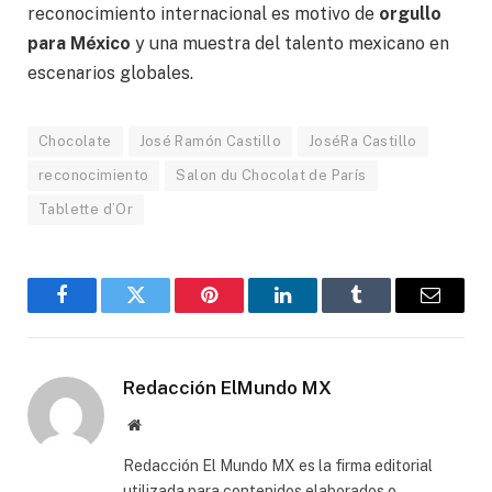
reconocimiento internacional es motivo de
orgullo
para México
y una muestra del talento mexicano en
escenarios globales.
Chocolate
José Ramón Castillo
JoséRa Castillo
reconocimiento
Salon du Chocolat de París
Tablette d’Or
Facebook
Gorjeo
Pinterest
LinkedIn
Tumblr
Correo
electró
Redacción ElMundo MX
Sitio
web
Redacción El Mundo MX es la firma editorial
utilizada para contenidos elaborados o