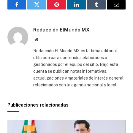
Facebook
Gorjeo
Pinterest
LinkedIn
Tumblr
Correo
electró
Redacción ElMundo MX
Sitio
web
Redacción El Mundo MX es la firma editorial
utilizada para contenidos elaborados o
gestionados por el equipo del sitio. Bajo esta
cuenta se publican notas informativas,
actualizaciones y materiales de interés general
relacionados con la agenda nacional y local.
Publicaciones relacionadas