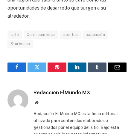
oportunidades de desarrollo que surgen a su
alrededor.
café
Centroamérica
clientes
expansión
Starbucks
Facebook
Gorjeo
Pinterest
LinkedIn
Tumblr
Correo
electró
Redacción ElMundo MX
Sitio
web
Redacción El Mundo MX es la firma editorial
utilizada para contenidos elaborados o
gestionados por el equipo del sitio. Bajo esta