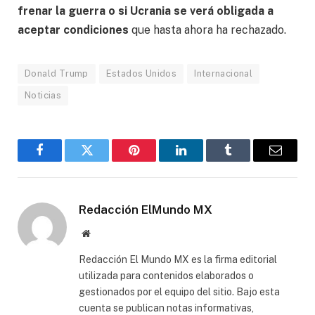
frenar la guerra o si Ucrania se verá obligada a
aceptar condiciones
que hasta ahora ha rechazado.
Donald Trump
Estados Unidos
Internacional
Noticias
Facebook
Gorjeo
Pinterest
LinkedIn
Tumblr
Correo
electró
Redacción ElMundo MX
Sitio
web
Redacción El Mundo MX es la firma editorial
utilizada para contenidos elaborados o
gestionados por el equipo del sitio. Bajo esta
cuenta se publican notas informativas,