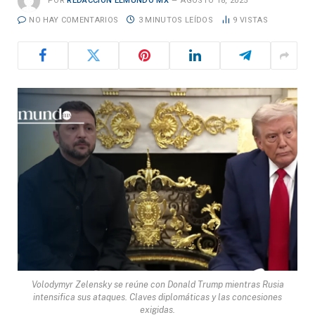
POR
REDACCIÓN ELMUNDO MX
AGOSTO 18, 2025
NO HAY COMENTARIOS
3 MINUTOS LEÍDOS
9
VISTAS
Volodymyr Zelensky se reúne con Donald Trump mientras Rusia
intensifica sus ataques. Claves diplomáticas y las concesiones
exigidas.