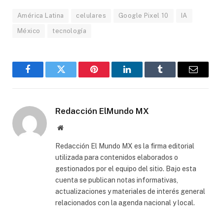
América Latina
celulares
Google Pixel 10
IA
México
tecnología
Facebook
Gorjeo
Pinterest
LinkedIn
Tumblr
Correo
electró
Redacción ElMundo MX
Sitio
web
Redacción El Mundo MX es la firma editorial
utilizada para contenidos elaborados o
gestionados por el equipo del sitio. Bajo esta
cuenta se publican notas informativas,
actualizaciones y materiales de interés general
relacionados con la agenda nacional y local.